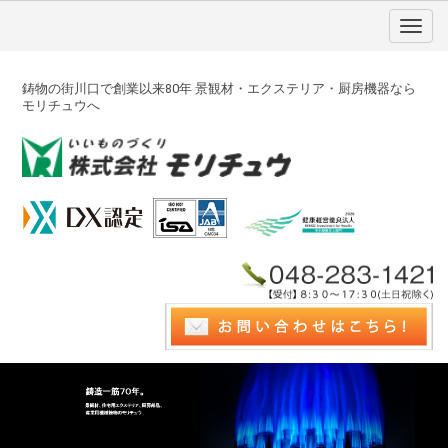
鋳物の街川口で創業以来80年 景観材・エクステリア・厨房機器なら
モリチュウへ