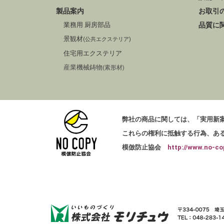
製品案内
お取引
業務用 厨房部品
品質に
景観材
(公共エクステリア)
住宅用エクステリア
産業機械鋳物
(素形材)
弊社の商品に関しては、「実用新
これらの権利に抵触する行為、あ
模倣防止協会
http://www.no-co