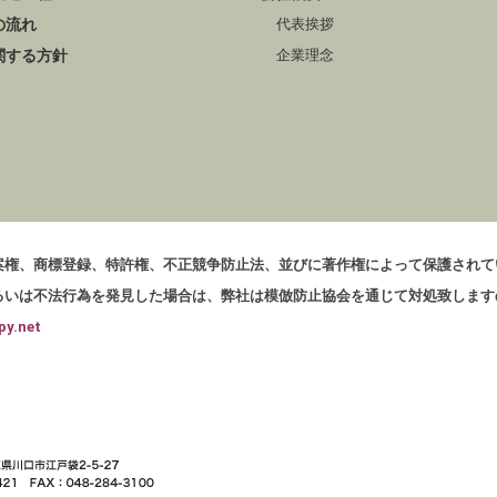
の流れ
代表挨拶
関する方針
企業理念
案権、商標登録、特許権、不正競争防止法、並びに著作権によって保護されて
るいは不法行為を発見した場合は、弊社は模倣防止協会を通じて対処致します
py.net